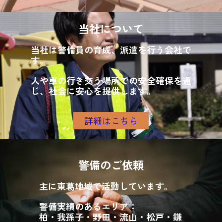
当社について
当社は警備員の育成、派遣を行う会社で
す。
人や車の行き交う場所での安全確保を通
じ、社会に安心を提供します。
詳細はこちら
警備のご依頼
主に東葛地域で活動しています。
警備実績のあるエリア：
柏・我孫子・野田・流山・松戸・鎌