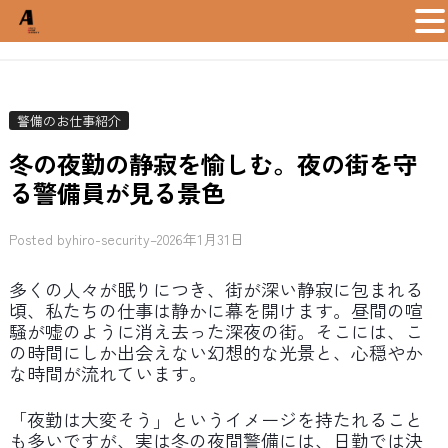
Skip
to
content
警備のお仕事紹介
冬の夜勤の静寂を愉しむ。夜の街を守
る警備員が見る景色
Posted by
hiro-security
–
2026年1月31日
多くの人々が眠りにつき、街が深い静寂に包まれる
頃、私たちの仕事は静かに幕を開けます。昼間の喧
騒が嘘のように消え去った深夜の街。そこには、こ
の時間にしか出会えない幻想的な光景と、心穏やか
な時間が流れています。
「夜勤は大変そう」というイメージを持たれること
も多いですが、実は冬の夜間警備には、日勤では決