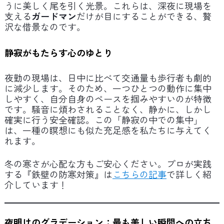
うに美しく尾を引く光景。これらは、深夜に現場を
支える
ガードマン
だけが目にすることができる、贅
沢な借景なのです。
静寂がもたらす心のゆとり
夜勤の現場は、日中に比べて交通量も歩行者も劇的
に減少します。そのため、一つひとつの動作に集中
しやすく、自分自身のペースを掴みやすいのが特徴
です。騒音に煩わされることなく、静かに、しかし
確実に行う安全確認。この「静寂の中での集中」
は、一種の瞑想にも似た充足感を私たちに与えてく
れます。
冬の寒さが心配な方もご安心ください。プロが実践
する『鉄壁の防寒対策』は
こちらの記事
で詳しく紹
介しています！
夜明けのグラデーション：最も美しい瞬間への立ち