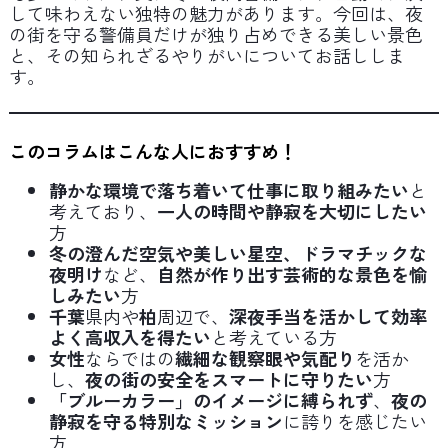
して味わえない独特の魅力があります。今回は、夜
の街を守る警備員だけが独り占めできる美しい景色
と、その知られざるやりがいについてお話ししま
す。
このコラムはこんな人におすすめ！
静かな環境で落ち着いて仕事に取り組みたい
と
考えており、
一人の時間や静寂を大切にしたい
方
冬の澄んだ空気や美しい星空、ドラマチックな
夜明け
など、
自然が作り出す芸術的な景色を愉
しみたい
方
千葉
県内や
柏
周辺で、
深夜手当を活かして効率
よく高収入を得たい
と考えている方
女性
ならではの
繊細な観察眼や気配り
を活か
し、
夜の街の安全をスマートに守りたい
方
「ブルーカラー」のイメージに縛られず
、
夜の
静寂を守る特別なミッション
に誇りを感じたい
方