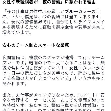
女性や未経験者が「夜の警備」に惹かれる理由
「夜の仕事は男性中心の厳しい
ブルーカラー
の世
界」という偏見は、今の現場には当てはまりませ
ん。現代の警備業界では、自分らしいライフスタイ
ルを実現するために夜勤を選ぶ
女性
や若手が非常に
増えています。
安心のチーム制とスマートな業務
夜間警備は、複数のスタッフが連携して行うチーム
プレーです。暗闇の中で一人になることはなく、無
線で常に仲間と繋がっています。
女性
スタッフから
は「日中の慌ただしさが苦手なので、静かに集中で
きる夜勤の方が自分に合っている」という声も多く
聞かれます。
また、力仕事がメインではないため、スマートに安
全を管理する「サービス業」としての側面が強いの
も特徴です。私たちは、警備を単なる肉体労働とは
考えていません。街の平穏を維持するための、プロ