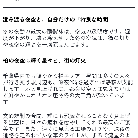
澄み渡る夜空と、自分だけの「特別な時間」
冬の夜勤の最大の醍醐味は、空気の透明度です。湿
度が下がり、凛と冷え切った冬の空気は、街の灯り
や夜空の輝きを一層際立たせます。
柏の夜空に輝く星々と、街の灯火
千葉
県内でも賑やかな
柏
エリア。昼間は多くの人々
が行き交う駅周辺も、深夜2時を過ぎれば静寂が支配
します。ふと見上げれば、都会の空とは思えないほ
ど鮮やかにオリオン座や冬の大三角が輝いていま
す。
交通規制の合間、誰にも邪魔されることなく見上げ
る星空は、日々の疲れを癒やしてくれる最高のご褒
美です。また、遠くに見える工場の灯りや、深夜の
道路を走るわずかな車のライトが、まるで流星のよ